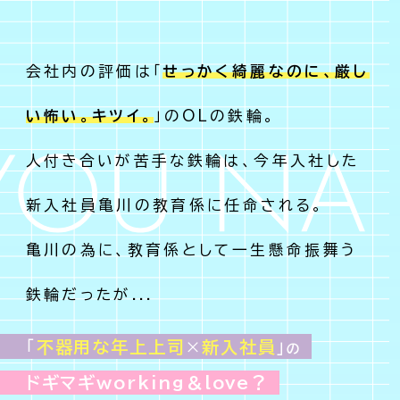
会社内の評価は「
せっかく綺麗なのに、厳し
い怖い。キツイ。
」のOLの鉄輪。
人付き合いが苦手な鉄輪は、今年入社した
新入社員亀川の教育係に任命される。
亀川の為に、教育係として一生懸命振舞う
鉄輪だったが...
「
不器用な年上上司
×
新入社員
」
の
ドギマギworking＆love？