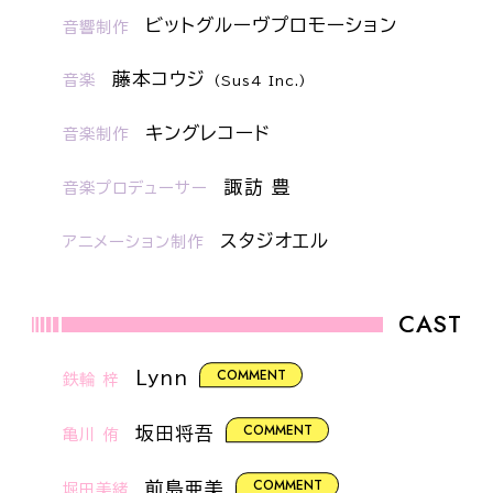
ビットグルーヴプロモーション
音響制作
藤本コウジ
音楽
(Sus4 Inc.)
キングレコード
音楽制作
諏訪 豊
音楽プロデューサー
スタジオエル
アニメーション制作
CAST
COMMENT
Lynn
鉄輪 梓
COMMENT
坂田将吾
亀川 侑
COMMENT
前島亜美
堀田美緒