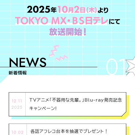
A
I
01
NEWS
新着情報
TVアニメ「不器用な先輩。」Blu-ray発売記念
12.11
2025
キャンペーン!
各話アフレコ台本を抽選でプレゼント！
10.02