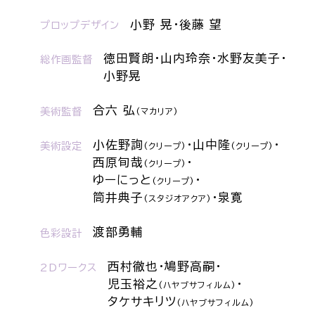
小野 晃・後藤 望
プロップデザイン
徳田賢朗・
山内玲奈・
水野友美子・
総作画監督
小野晃
合六 弘
美術監督
(マカリア)
小佐野詢
・
山中隆
・
美術設定
(クリープ)
(クリープ)
西原旬哉
・
(クリープ)
ゆーにっと
・
(クリープ)
筒井典子
・
泉寛
(スタジオアクア)
渡部勇輔
色彩設計
西村徹也・
鳩野高嗣・
2Dワークス
児玉裕之
・
(ハヤブサフィルム)
タケサキリツ
(ハヤブサフィルム)