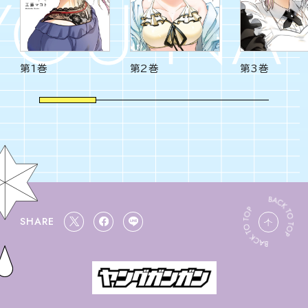
第1巻
第2巻
第3巻
SHARE
ペ
X
F
L
ー
s
a
I
ジ
h
c
N
ト
a
e
E
ッ
r
b
s
プ