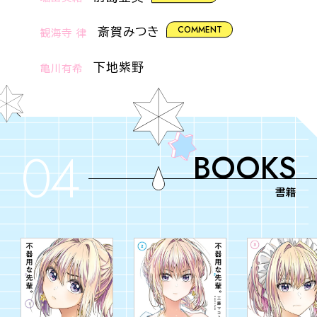
COMMENT
斎賀みつき
観海寺 律
下地紫野
亀川有希
04
BOOKS
書籍