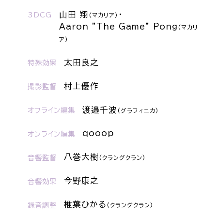
山田 翔
・
3DCG
(マカリア)
Aaron "The Game" Pong
(マカリ
ア)
太田良之
特殊効果
村上優作
撮影監督
渡邉千波
オフライン編集
(グラフィニカ)
qooop
オンライン編集
八巻大樹
音響監督
(クラングクラン)
今野康之
音響効果
椎葉ひかる
録音調整
(クラングクラン)