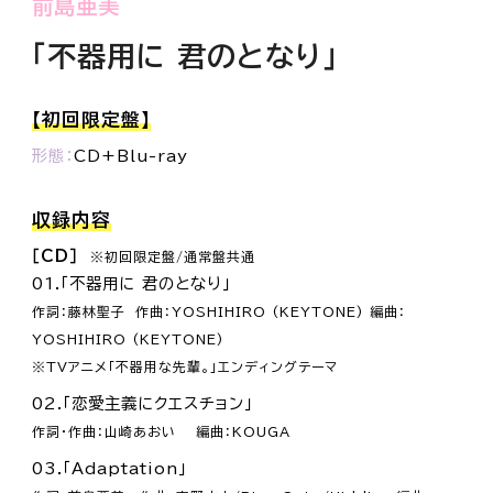
前島亜美
「不器用に 君のとなり」
【初回限定盤】
形態
CD+Blu-ray
収録内容
［CD］
※初回限定盤/通常盤共通
01.「不器用に 君のとなり」
作詞：藤林聖子 作曲：YOSHIHIRO (KEYTONE) 編曲：
YOSHIHIRO (KEYTONE)
※TVアニメ「不器用な先輩。」エンディングテーマ
02.「恋愛主義にクエスチョン」
作詞・作曲：山崎あおい 編曲：KOUGA
03.「Adaptation」