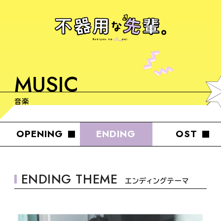
TOP
MUSIC
NEWS
音楽
ON AIR
OPENING
ENDING
OST
INTRODUCTION
ENDING THEME
エンディングテーマ
STORY
CHARACTER