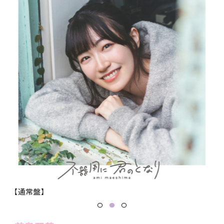
STAFF&CAST
MUSIC
Blu-ray
MOVIE
BOOKS
【通常盤】
【コ