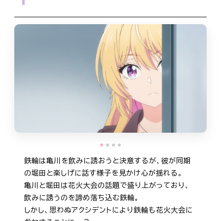
STAFF&CAST
MUSIC
Blu-ray
MOVIE
BOOKS
鉄輪は亀川を飲みに誘おうと決意するが、彼が同期
の堀田と楽しげに話す様子を見かけ心が揺れる。
亀川と堀田は花火大会の話題で盛り上がっており、
飲みに誘うのを諦め落ち込む鉄輪。
しかし、思わぬアクシデントにより鉄輪も花火大会に