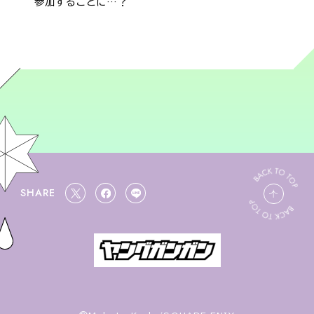
参加することに…？
SHARE
ペ
X
F
L
ー
s
a
I
ジ
h
c
N
ト
a
e
E
ッ
r
b
s
プ
e
o
h
へ
o
a