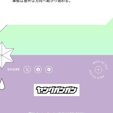
事態は意外な方向へ転がり始める。
SHARE
ペ
X
F
L
ー
s
a
I
ジ
h
c
N
ト
a
e
E
ッ
r
b
s
プ
e
o
h
へ
o
a